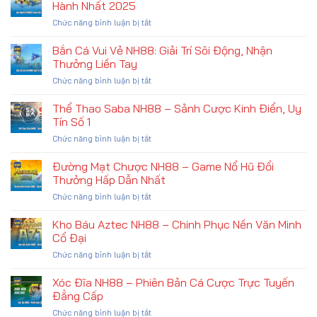
Cựa
Thức
Hành Nhất 2025
Khủng
Sắt
Cá
Chức năng bình luận bị tắt
ở
NH88
Cược
Vua
–
Siêu
Đánh
Bắn Cá Vui Vẻ NH88: Giải Trí Sôi Động, Nhận
Bí
Hấp
Cá
Kíp
Thưởng Liền Tay
Dẫn
NH88:
Cá
Chức năng bình luận bị tắt
ở
Game
Cược
Bắn
Săn
Chuẩn
Cá
Thể Thao Saba NH88 – Sảnh Cược Kinh Điển, Uy
Thưởng
Cho
Vui
Thịnh
Tín Số 1
Kê
Vẻ
Hành
Thủ
Chức năng bình luận bị tắt
ở
NH88:
Nhất
Thể
Giải
2025
Thao
Đường Mạt Chược NH88 – Game Nổ Hũ Đổi
Trí
Saba
Sôi
Thưởng Hấp Dẫn Nhất
NH88
Động,
Chức năng bình luận bị tắt
ở
–
Nhận
Đường
Sảnh
Thưởng
Mạt
Kho Báu Aztec NH88 – Chinh Phục Nền Văn Minh
Cược
Liền
Chược
Kinh
Cổ Đại
Tay
NH88
Điển,
Chức năng bình luận bị tắt
ở
–
Uy
Kho
Game
Tín
Báu
Xóc Đĩa NH88 – Phiên Bản Cá Cược Trực Tuyến
Nổ
Số
Aztec
Hũ
Đẳng Cấp
1
NH88
Đổi
Chức năng bình luận bị tắt
ở
–
Thưởng