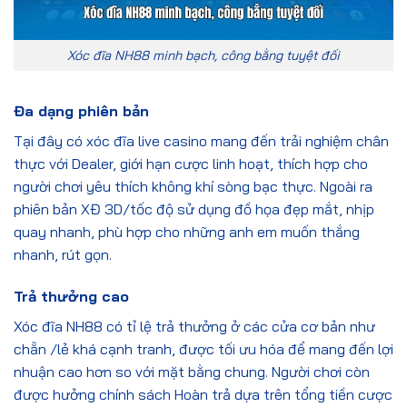
Xóc đĩa NH88 minh bạch, công bằng tuyệt đối
Đa dạng phiên bản
Tại đây có xóc đĩa live casino mang đến trải nghiệm chân
thực với Dealer, giới hạn cược linh hoạt, thích hợp cho
người chơi yêu thích không khí sòng bạc thực. Ngoài ra
phiên bản XĐ 3D/tốc độ sử dụng đồ họa đẹp mắt, nhịp
quay nhanh, phù hợp cho những anh em muốn thắng
nhanh, rút gọn.
Trả thưởng cao
Xóc đĩa NH88 có tỉ lệ trả thưởng ở các cửa cơ bản như
chẵn /lẻ khá cạnh tranh, được tối ưu hóa để mang đến lợi
nhuận cao hơn so với mặt bằng chung. Người chơi còn
được hưởng chính sách Hoàn trả dựa trên tổng tiền cược