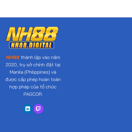
Baccarat
Cược
NH88
Tốc
Và
Độ,
Những
Thắng
Chiến
Lớn
Thuật
Dễ
Bất
Dàng
Bại
NH88
thành lập vào năm
2020, trụ sở chính đặt tại
Manila (Philippines) và
được cấp phép hoàn toàn
hợp pháp của tổ chức
PAGCOR.