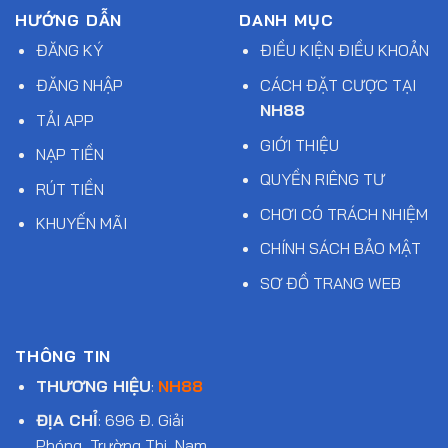
HƯỚNG DẪN
DANH MỤC
ĐĂNG KÝ
ĐIỀU KIỆN ĐIỀU KHOẢN
ĐĂNG NHẬP
CÁCH ĐẶT CƯỢC TẠI
NH88
TẢI APP
GIỚI THIỆU
NẠP TIỀN
QUYỀN RIÊNG TƯ
RÚT TIỀN
CHƠI CÓ TRÁCH NHIỆM
KHUYẾN MÃI
CHÍNH SÁCH BẢO MẬT
SƠ ĐỒ TRANG WEB
THÔNG TIN
THƯƠNG HIỆU
:
NH88
ĐỊA CHỈ
: 696 Đ. Giải
Phóng, Trường Thi, Nam