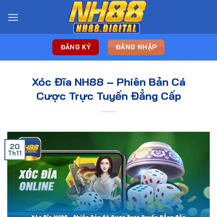
Bỏ
qua
nội
dung
ĐĂNG KÝ
ĐĂNG NHẬP
Xóc Đĩa NH88 – Phiên Bản Cá
Cược Trực Tuyến Đẳng Cấp
20
Th11