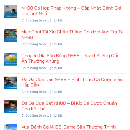
Quên
–
Chóng
Mật
NH88 Có Hợp Pháp Không – Cập Nhật Đánh Giá
Truy
Nhất
Khẩu
Cập
Chi Tiết Nhất
Tài
An
Chức năng bình luận bị tắt
ở
Khoản
Toàn
NH88
NH88
Và
Có
Mẹo Chơi Tài Xỉu Chắc Thắng Cho Mọi Anh Em Tại
–
Nhanh
Hợp
Cách
NH88
Chóng
Pháp
Lấy
Chức năng bình luận bị tắt
ở
Không
Lại
Mẹo
–
Trong
Chơi
Chuyên Gia Săn Rồng NH88 – Vượt Ải Gay Cấn,
Cập
3
Tài
Nhật
Ăn Thưởng Khủng
Phút
Xỉu
Đánh
Chức năng bình luận bị tắt
ở
Chắc
Giá
Chuyên
Thắng
Chi
Gia
Đá Gà Cựa Dao NH88 – Hình Thức Cá Cược Siêu
Cho
Tiết
Săn
Mọi
Hấp Dẫn
Nhất
Rồng
Anh
Chức năng bình luận bị tắt
ở
NH88
Em
Đá
–
Tại
Gà
Đá Gà Cựa Sắt NH88 – Bí Kíp Cá Cược Chuẩn
Vượt
NH88
Cựa
Ải
Cho Kê Thủ
Dao
Gay
Chức năng bình luận bị tắt
ở
NH88
Cấn,
Đá
–
Ăn
Gà
Vua Đánh Cá NH88: Game Săn Thưởng Thịnh
Hình
Thưởng