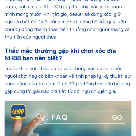
cược, anh em có 20 – 30 giây đặt chip vào vị trí cược
mình mong muốn. Khi hết giờ, dealer sẽ dừng xóc, giữ
nguyên bát úp. Cuối cùng mở bát, công bố kết quả, sân
chơi tự động thanh toán tiền thưởng cho người thắng và
thu tiền của người thua.
Thắc mắc thường gặp khi chơi xóc đĩa
NH88 bạn nên biết?
Trước khi chính thức bước vào những ván cược, nhiều
người chơi hay có băn khoăn về tính pháp lý, kỹ thuật, sự
công bằng của trò chơi. Dưới đây là tổng hợp câu hỏi hay
gặp cùng lời giải đáp chi tiết từ đội ngũ chuyên gia: