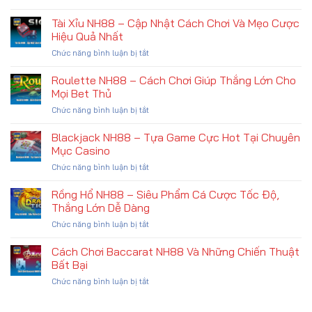
Xóc
Chinh
Hấp
Đĩa
Tài Xỉu NH88 – Cập Nhật Cách Chơi Và Mẹo Cược
Phục
Dẫn
NH88
Nền
Hiệu Quả Nhất
Nhất
–
Văn
Chức năng bình luận bị tắt
ở
Phiên
Minh
Tài
Bản
Cổ
Xỉu
Roulette NH88 – Cách Chơi Giúp Thắng Lớn Cho
Cá
Đại
NH88
Cược
Mọi Bet Thủ
–
Trực
Chức năng bình luận bị tắt
ở
Cập
Tuyến
Roulette
Nhật
Đẳng
NH88
Blackjack NH88 – Tựa Game Cực Hot Tại Chuyên
Cách
Cấp
–
Chơi
Mục Casino
Cách
Và
Chức năng bình luận bị tắt
ở
Chơi
Mẹo
Blackjack
Giúp
Cược
NH88
Rồng Hổ NH88 – Siêu Phẩm Cá Cược Tốc Độ,
Thắng
Hiệu
–
Lớn
Thắng Lớn Dễ Dàng
Quả
Tựa
Cho
Nhất
Chức năng bình luận bị tắt
ở
Game
Mọi
Rồng
Cực
Bet
Hổ
Cách Chơi Baccarat NH88 Và Những Chiến Thuật
Hot
Thủ
NH88
Tại
Bất Bại
–
Chuyên
Chức năng bình luận bị tắt
ở
Siêu
Mục
Cách
Phẩm
Casino
Chơi
Cá