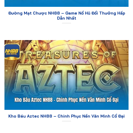
Đường Mạt Chược NH88 – Game Nổ Hũ Đổi Thưởng Hấp
Dẫn Nhất
Kho Báu Aztec NH88 – Chinh Phục Nền Văn Minh Cổ Đại