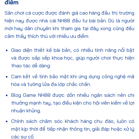
điểm
Sân chơi cá cược được đánh giá cao hàng đầu thị trường
hiện nay được nhà cái NH88 đầu tư bài bản. Dù là người
mới hay dân chuyên khi tham gia tại đây xong cũng đều
cảm thấy thích thú với nhiều ưu điểm:
Giao diện thiết kế bài bản, có nhiều tính năng nổi bật
và được sắp xếp khoa học, giúp người chơi thực hiện
thao tác dễ dàng.
Cam kết về tính bảo mật khi ứng dụng công nghệ mã
hóa và tường lửa đa lớp chắc chắn.
Blog Game NH88 được dồn nhiều ngân sách nên chi
thưởng mạnh tay, tạo điều kiện cho hội viên kiếm về lợi
nhuận khủng.
Chính sách chăm sóc khách hàng chu đáo, luôn có
mặt kịp thời để tiếp nhận thông tin, giải đáp hoặc xử lý
các sự cố.