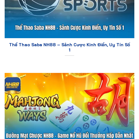
Thể Thao Saba NH88 – Sảnh Cược Kinh Điển, Uy Tín Số
1