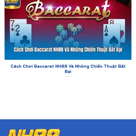
Cách Chơi Baccarat NH88 Và Những Chiến Thuật Bất
Bại