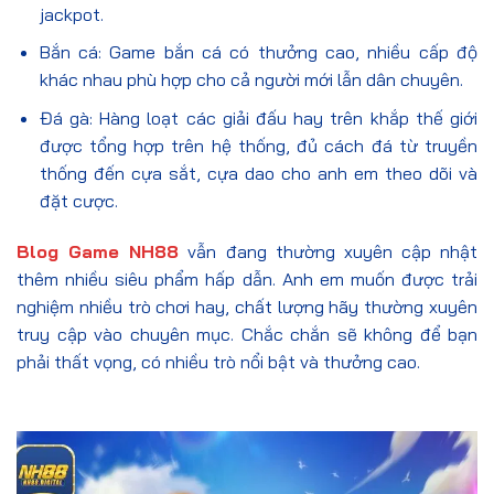
jackpot.
Bắn cá: Game bắn cá có thưởng cao, nhiều cấp độ
khác nhau phù hợp cho cả người mới lẫn dân chuyên.
Đá gà: Hàng loạt các giải đấu hay trên khắp thế giới
được tổng hợp trên hệ thống, đủ cách đá từ truyền
thống đến cựa sắt, cựa dao cho anh em theo dõi và
đặt cược.
Blog Game NH88
vẫn đang thường xuyên cập nhật
thêm nhiều siêu phẩm hấp dẫn. Anh em muốn được trải
nghiệm nhiều trò chơi hay, chất lượng hãy thường xuyên
truy cập vào chuyên mục. Chắc chắn sẽ không để bạn
phải thất vọng, có nhiều trò nổi bật và thưởng cao.