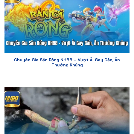
Chuyên Gia Săn Rồng NH88 – Vượt Ải Gay Cấn, Ăn
Thưởng Khủng