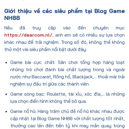
Giới thiệu về các siêu phẩm tại Blog Game
NH88
Nếu đã truy cập vào đến chuyên mục
https://daarcom.nl/
, anh em sẽ có nhiều sự lựa chọn
khác nhau để trải nghiệm. Trong số đó, không thể không
thử một vài siêu phẩm nổi bật dưới đây:
Game bài cực chất: Sân chơi tổng hợp hàng loạt
những trò chơi đánh bài chất lượng trong và ngoài
nước như Baccarat, Rồng hổ, Blackjack,... thoải mái trải
nghiệm sự đấu trí giữa các thành viên.
Game sòng bạc: Roulette, tài xỉu, xóc đĩa,... là những
lựa chọn điển hình không thể bỏ qua.
Game nổ hũ: Hàng trăm chủ đề nổ hũ khác nhau được
cập nhật tại Blog Game NH88 với chất lượng tốt nhất,
thưởng cao lên đến tiền tỷ khi may mắn quay trúng