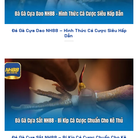
Đá Gà Cựa Dao NH88 – Hình Thức Cá Cược Siêu Hấp
Dẫn
Đá Gà Cựa Sắt NH88 – Bí Kíp Cá Cược Chuẩn Cho Kê