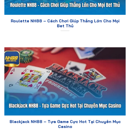
Roulette NH88 – Cách Chơi Giúp Thắng Lớn Cho Mọi
Bet Thủ
Blackjack NH88 – Tựa Game Cực Hot Tại Chuyên Mục
Casino