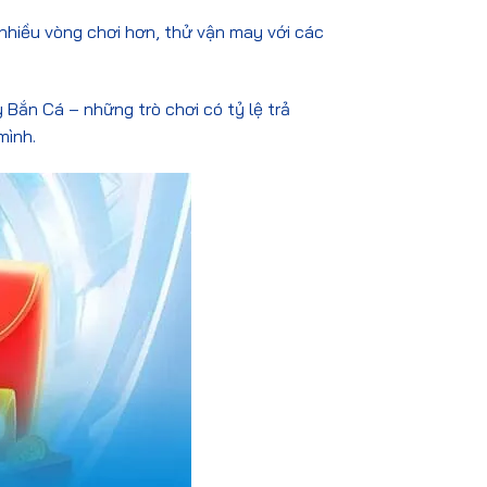
 nhiều vòng chơi hơn, thử vận may với các
Bắn Cá – những trò chơi có tỷ lệ trả
mình.