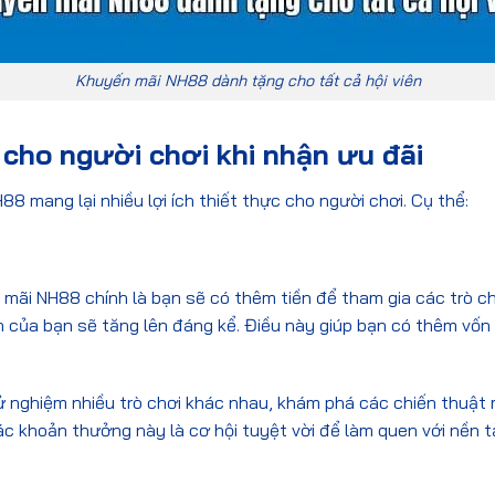
Khuyến mãi NH88 dành tặng cho tất cả hội viên
 cho người chơi khi nhận ưu đãi
 mang lại nhiều lợi ích thiết thực cho người chơi. Cụ thể:
n mãi NH88 chính là bạn sẽ có thêm tiền để tham gia các trò c
ản của bạn sẽ tăng lên đáng kể. Điều này giúp bạn có thêm vố
 nghiệm nhiều trò chơi khác nhau, khám phá các chiến thuật mớ
 các khoản thưởng này là cơ hội tuyệt vời để làm quen với nền t