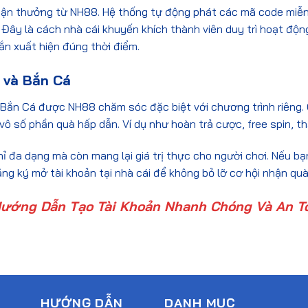
ể nhận thưởng từ NH88. Hệ thống tự động phát các mã code miễ
 Đây là cách nhà cái khuyến khích thành viên duy trì hoạt độn
n xuất hiện đúng thời điểm.
 và Bắn Cá
à Bắn Cá được NH88 chăm sóc đặc biệt với chương trình riêng.
 số phần quà hấp dẫn. Ví dụ như hoàn trả cược, free spin, t
ỉ đa dạng mà còn mang lại giá trị thực cho người chơi. Nếu bạ
g ký mở tài khoản tại nhà cái để không bỏ lỡ cơ hội nhận quà
Hướng Dẫn Tạo Tài Khoản Nhanh Chóng Và An T
HƯỚNG DẪN
DANH MỤC