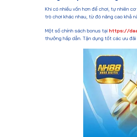
Khi có nhiều vốn hơn để chơi, tự nhiên c
trò chơi khác nhau, từ đó nâng cao khả n
Một số chính sách bonus tại
https://da
thưởng hấp dẫn. Tận dụng tốt các ưu đãi n