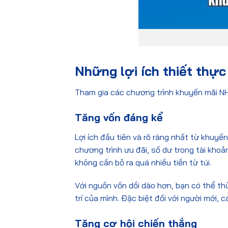
Những lợi ích thiết thực
Tham gia các chương trình khuyến mãi NH88
Tăng vốn đáng kể
Lợi ích đầu tiên và rõ ràng nhất từ khuyế
chương trình ưu đãi, số dư trong tài kho
không cần bỏ ra quá nhiều tiền từ túi.
Với nguồn vốn dồi dào hơn, bạn có thể thử
trí của mình. Đặc biệt đối với người mới,
Tăng cơ hội chiến thắng