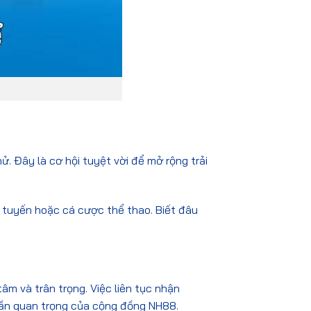
. Đây là cơ hội tuyệt vời để mở rộng trải
c tuyến hoặc cá cược thể thao. Biết đâu
âm và trân trọng. Việc liên tục nhận
phần quan trọng của cộng đồng NH88.