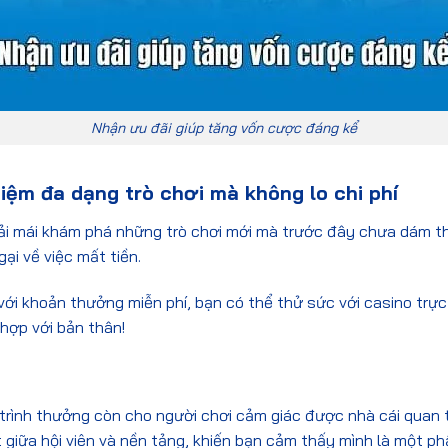
Nhận ưu đãi giúp tăng vốn cược đáng kể
iệm đa dạng trò chơi mà không lo chi phí
oải mái khám phá những trò chơi mới mà trước đây chưa dám thử
gại về việc mất tiền.
với khoản thưởng miễn phí, bạn có thể thử sức với casino trự
 hợp với bản thân!
 trình thưởng còn cho người chơi cảm giác được nhà cái quan t
 giữa hội viên và nền tảng, khiến bạn cảm thấy mình là một 