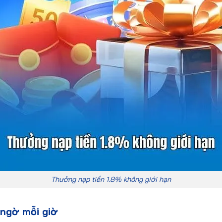
Thưởng nạp tiền 1.8% không giới hạn
t ngờ mỗi giờ