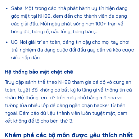
Saba: Một trong các nhà phát hành uy tín hiện đang
góp mặt tại NH88, đem đến cho thành viên đa dạng
các giải đấu. Mỗi ngày phát sóng hơn 100+ trận về
bóng đá, bóng rổ, cầu lông, bóng bàn,…
UG: Nơi giải trí an toàn, đáng tin cậy cho mọi tay chơi
trải nghiệm đa dạng cuộc đối đầu gay cấn và kèo cược
siêu hấp dẫn.
Hệ thống bảo mật chặt chẽ
Truy cập sảnh thể thao NH88 tham gia cá độ vô cùng an
toàn, tuyệt đối không có bất kỳ lo lắng gì về thông tin cá
nhân. Hệ thống lưu trữ trên máy chủ bằng mã hóa và
tường lửa nhiều lớp dễ dàng ngăn chặn hacker từ bên
ngoài. Đảm bảo dữ liệu thành viên luôn tuyệt mật, cam
kết không để lộ cho bên thứ 3.
Khám phá các bộ môn được yêu thích nhất