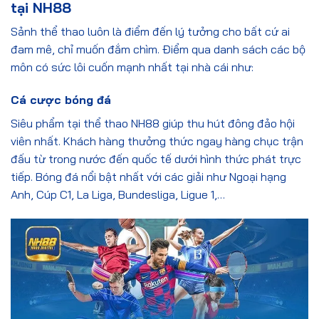
tại NH88
Sảnh thể thao luôn là điểm đến lý tưởng cho bất cứ ai
đam mê, chỉ muốn đắm chìm. Điểm qua danh sách các bộ
môn có sức lôi cuốn mạnh nhất tại nhà cái như:
Cá cược bóng đá
Siêu phẩm tại thể thao NH88 giúp thu hút đông đảo hội
viên nhất. Khách hàng thưởng thức ngay hàng chục trận
đấu từ trong nước đến quốc tế dưới hình thức phát trực
tiếp. Bóng đá nổi bật nhất với các giải như Ngoại hạng
Anh, Cúp C1, La Liga, Bundesliga, Ligue 1,…