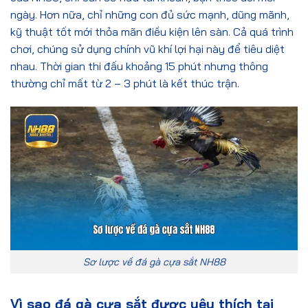
ngày. Hơn nữa, chỉ những con đủ sức mạnh, dũng mãnh,
kỹ thuật tốt mới thỏa mãn điều kiện lên sàn. Cả quá trình
chơi, chúng sử dụng chính vũ khí lợi hại này để tiêu diệt
nhau. Thời gian thi đấu khoảng 15 phút nhưng thông
thường chỉ mất từ 2 – 3 phút là kết thúc trận.
Sơ lược về đá gà cựa sắt NH88
Vì sao đá gà cựa sắt được yêu thích tại