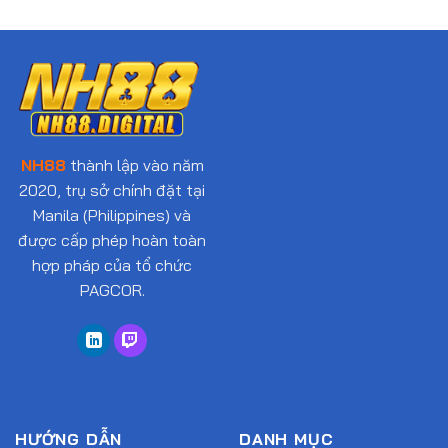
Và
Độ,
Những
Thắng
Chiến
Lớn
Thuật
Dễ
Bất
Dàng
Bại
NH88
thành lập vào năm
2020, trụ sở chính đặt tại
Manila (Philippines) và
được cấp phép hoàn toàn
hợp pháp của tổ chức
PAGCOR.
HƯỚNG DẪN
DANH MỤC