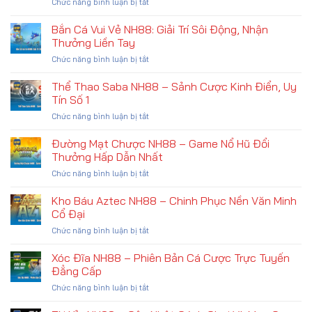
Chức năng bình luận bị tắt
ở
NH88
Cược
Vua
–
Siêu
Đánh
Bắn Cá Vui Vẻ NH88: Giải Trí Sôi Động, Nhận
Bí
Hấp
Cá
Kíp
Thưởng Liền Tay
Dẫn
NH88:
Cá
Chức năng bình luận bị tắt
ở
Game
Cược
Bắn
Săn
Chuẩn
Cá
Thể Thao Saba NH88 – Sảnh Cược Kinh Điển, Uy
Thưởng
Cho
Vui
Thịnh
Tín Số 1
Kê
Vẻ
Hành
Thủ
Chức năng bình luận bị tắt
ở
NH88:
Nhất
Thể
Giải
2025
Thao
Đường Mạt Chược NH88 – Game Nổ Hũ Đổi
Trí
Saba
Sôi
Thưởng Hấp Dẫn Nhất
NH88
Động,
Chức năng bình luận bị tắt
ở
–
Nhận
Đường
Sảnh
Thưởng
Mạt
Kho Báu Aztec NH88 – Chinh Phục Nền Văn Minh
Cược
Liền
Chược
Kinh
Cổ Đại
Tay
NH88
Điển,
Chức năng bình luận bị tắt
ở
–
Uy
Kho
Game
Tín
Báu
Xóc Đĩa NH88 – Phiên Bản Cá Cược Trực Tuyến
Nổ
Số
Aztec
Hũ
Đẳng Cấp
1
NH88
Đổi
Chức năng bình luận bị tắt
ở
–
Thưởng
Xóc
Chinh
Hấp
Đĩa