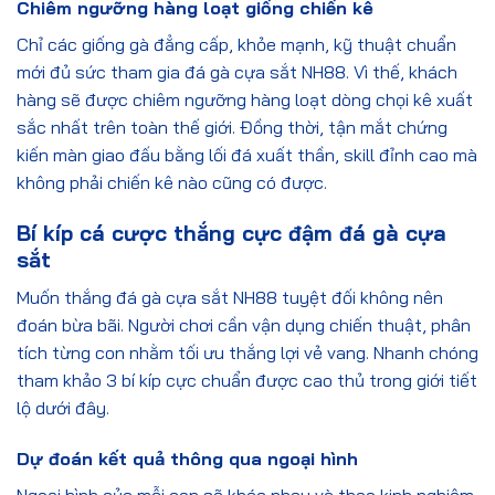
Chiêm ngưỡng hàng loạt giống chiến kê
Chỉ các giống gà đẳng cấp, khỏe mạnh, kỹ thuật chuẩn
mới đủ sức tham gia đá gà cựa sắt NH88. Vì thế, khách
hàng sẽ được chiêm ngưỡng hàng loạt dòng chọi kê xuất
sắc nhất trên toàn thế giới. Đồng thời, tận mắt chứng
kiến màn giao đấu bằng lối đá xuất thần, skill đỉnh cao mà
không phải chiến kê nào cũng có được.
Bí kíp cá cược thắng cực đậm đá gà cựa
sắt
Muốn thắng đá gà cựa sắt NH88 tuyệt đối không nên
đoán bừa bãi. Người chơi cần vận dụng chiến thuật, phân
tích từng con nhằm tối ưu thắng lợi vẻ vang. Nhanh chóng
tham khảo 3 bí kíp cực chuẩn được cao thủ trong giới tiết
lộ dưới đây.
Dự đoán kết quả thông qua ngoại hình
Ngoại hình của mỗi con sẽ khác nhau và theo kinh nghiệm