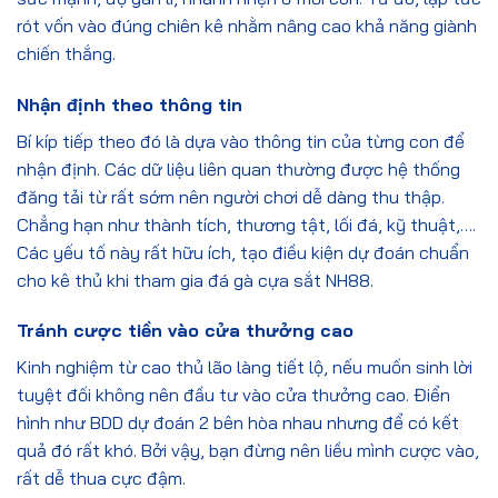
rót vốn vào đúng chiên kê nhằm nâng cao khả năng giành
chiến thắng.
Nhận định theo thông tin
Bí kíp tiếp theo đó là dựa vào thông tin của từng con để
nhận định. Các dữ liệu liên quan thường được hệ thống
đăng tải từ rất sớm nên người chơi dễ dàng thu thập.
Chẳng hạn như thành tích, thương tật, lối đá, kỹ thuật,….
Các yếu tố này rất hữu ích, tạo điều kiện dự đoán chuẩn
cho kê thủ khi tham gia đá gà cựa sắt NH88.
Tránh cược tiền vào cửa thưởng cao
Kinh nghiệm từ cao thủ lão làng tiết lộ, nếu muốn sinh lời
tuyệt đối không nên đầu tư vào cửa thưởng cao. Điển
hình như BDD dự đoán 2 bên hòa nhau nhưng để có kết
quả đó rất khó. Bởi vậy, bạn đừng nên liều mình cược vào,
rất dễ thua cực đậm.