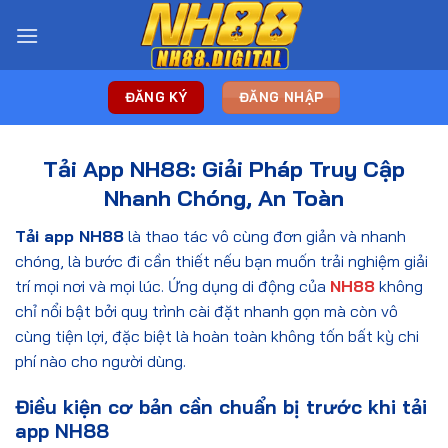
Bỏ
qua
nội
dung
ĐĂNG KÝ
ĐĂNG NHẬP
Tải App NH88: Giải Pháp Truy Cập
Nhanh Chóng, An Toàn
Tải app NH88
là thao tác vô cùng đơn giản và nhanh
chóng, là bước đi cần thiết nếu bạn muốn trải nghiệm giải
trí mọi nơi và mọi lúc. Ứng dụng di động của
NH88
không
chỉ nổi bật bởi quy trình cài đặt nhanh gọn mà còn vô
cùng tiện lợi, đặc biệt là hoàn toàn không tốn bất kỳ chi
phí nào cho người dùng.
Điều kiện cơ bản cần chuẩn bị trước khi tải
app NH88