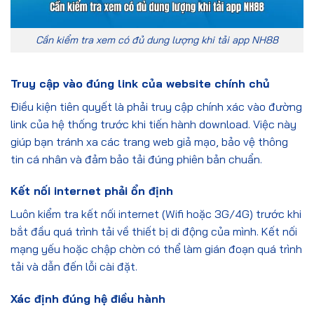
Cần kiểm tra xem có đủ dung lượng khi tải app NH88
Truy cập vào đúng link của website chính chủ
Điều kiện tiên quyết là phải truy cập chính xác vào đường
link của hệ thống trước khi tiến hành download. Việc này
giúp bạn tránh xa các trang web giả mạo, bảo vệ thông
tin cá nhân và đảm bảo tải đúng phiên bản chuẩn.
Kết nối internet phải ổn định
Luôn kiểm tra kết nối internet (Wifi hoặc 3G/4G) trước khi
bắt đầu quá trình tải về thiết bị di động của mình. Kết nối
mạng yếu hoặc chập chờn có thể làm gián đoạn quá trình
tải và dẫn đến lỗi cài đặt.
Xác định đúng hệ điều hành