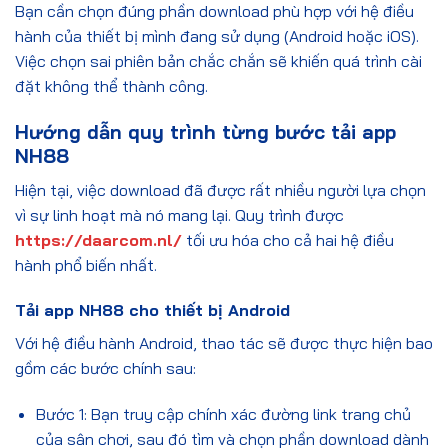
Bạn cần chọn đúng phần download phù hợp với hệ điều
hành của thiết bị mình đang sử dụng (Android hoặc iOS).
Việc chọn sai phiên bản chắc chắn sẽ khiến quá trình cài
đặt không thể thành công.
Hướng dẫn quy trình từng bước tải app
NH88
Hiện tại, việc download đã được rất nhiều người lựa chọn
vì sự linh hoạt mà nó mang lại. Quy trình được
https://daarcom.nl/
tối ưu hóa cho cả hai hệ điều
hành phổ biến nhất.
Tải app NH88 cho thiết bị Android
Với hệ điều hành Android, thao tác sẽ được thực hiện bao
gồm các bước chính sau:
Bước 1: Bạn truy cập chính xác đường link trang chủ
của sân chơi, sau đó tìm và chọn phần download dành