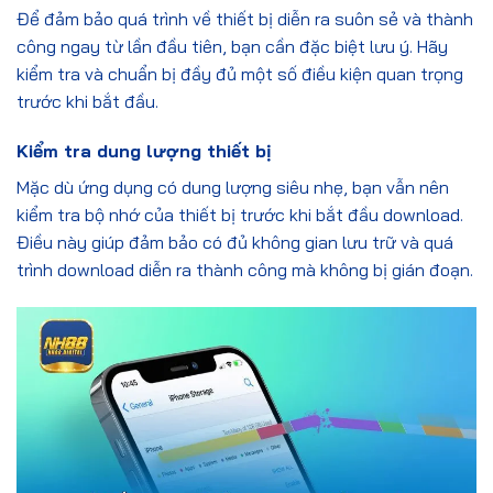
Để đảm bảo quá trình về thiết bị diễn ra suôn sẻ và thành
công ngay từ lần đầu tiên, bạn cần đặc biệt lưu ý. Hãy
kiểm tra và chuẩn bị đầy đủ một số điều kiện quan trọng
trước khi bắt đầu.
Kiểm tra dung lượng thiết bị
Mặc dù ứng dụng có dung lượng siêu nhẹ, bạn vẫn nên
kiểm tra bộ nhớ của thiết bị trước khi bắt đầu download.
Điều này giúp đảm bảo có đủ không gian lưu trữ và quá
trình download diễn ra thành công mà không bị gián đoạn.