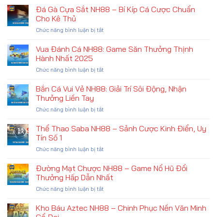
Tại
Gà
Đá Gà Cựa Sắt NH88 – Bí Kíp Cá Cược Chuẩn
Vượt
NH88
Cựa
Ải
Cho Kê Thủ
Dao
Gay
Chức năng bình luận bị tắt
ở
NH88
Cấn,
Đá
–
Ăn
Gà
Vua Đánh Cá NH88: Game Săn Thưởng Thịnh
Hình
Thưởng
Cựa
Thức
Hành Nhất 2025
Khủng
Sắt
Cá
Chức năng bình luận bị tắt
ở
NH88
Cược
Vua
–
Siêu
Đánh
Bắn Cá Vui Vẻ NH88: Giải Trí Sôi Động, Nhận
Bí
Hấp
Cá
Kíp
Thưởng Liền Tay
Dẫn
NH88:
Cá
Chức năng bình luận bị tắt
ở
Game
Cược
Bắn
Săn
Chuẩn
Cá
Thể Thao Saba NH88 – Sảnh Cược Kinh Điển, Uy
Thưởng
Cho
Vui
Thịnh
Tín Số 1
Kê
Vẻ
Hành
Thủ
Chức năng bình luận bị tắt
ở
NH88:
Nhất
Thể
Giải
2025
Thao
Đường Mạt Chược NH88 – Game Nổ Hũ Đổi
Trí
Saba
Sôi
Thưởng Hấp Dẫn Nhất
NH88
Động,
Chức năng bình luận bị tắt
ở
–
Nhận
Đường
Sảnh
Thưởng
Mạt
Kho Báu Aztec NH88 – Chinh Phục Nền Văn Minh
Cược
Liền
Chược
Kinh
Cổ Đại
Tay