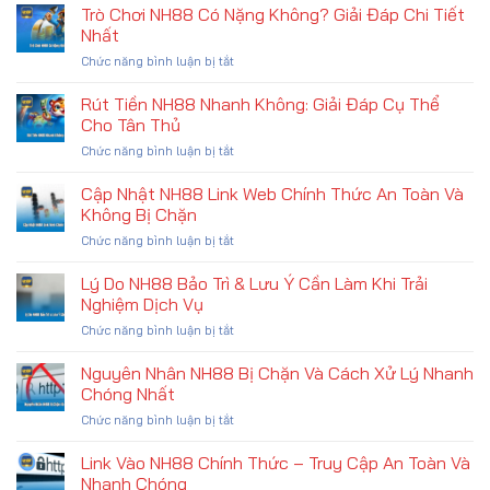
Trò Chơi NH88 Có Nặng Không? Giải Đáp Chi Tiết
Nhất
Chức năng bình luận bị tắt
ở
Trò
Chơi
Rút Tiền NH88 Nhanh Không: Giải Đáp Cụ Thể
NH88
Cho Tân Thủ
Có
Chức năng bình luận bị tắt
ở
Nặng
Rút
Không?
Tiền
Cập Nhật NH88 Link Web Chính Thức An Toàn Và
Giải
NH88
Đáp
Không Bị Chặn
Nhanh
Chi
Chức năng bình luận bị tắt
ở
Không:
Tiết
Cập
Giải
Nhất
Nhật
Lý Do NH88 Bảo Trì & Lưu Ý Cần Làm Khi Trải
Đáp
NH88
Cụ
Nghiệm Dịch Vụ
Link
Thể
Chức năng bình luận bị tắt
ở
Web
Cho
Lý
Chính
Tân
Do
Nguyên Nhân NH88 Bị Chặn Và Cách Xử Lý Nhanh
Thức
Thủ
NH88
An
Chóng Nhất
Bảo
Toàn
Chức năng bình luận bị tắt
ở
Trì
Và
Nguyên
&
Không
Nhân
Link Vào NH88 Chính Thức – Truy Cập An Toàn Và
Lưu
Bị
NH88
Ý
Nhanh Chóng
Chặn