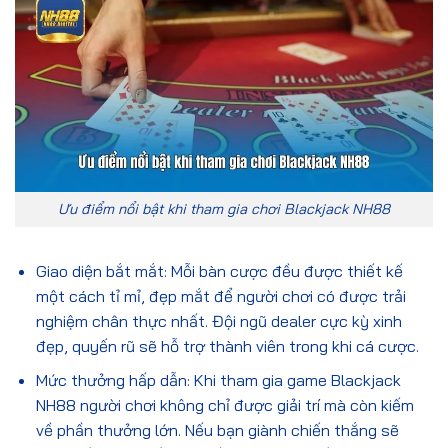
Ưu điểm nổi bật khi tham gia chơi Blackjack NH88
Giao diện bắt mắt: Mỗi bàn cược đều được thiết kế
một cách tỉ mỉ, đẹp mắt để người chơi có được trải
nghiệm chân thực nhất. Đội ngũ dealer cực kỳ xinh
đẹp, quyến rũ sẽ hỗ trợ thành viên trong khi cá cược.
Mức thưởng hấp dẫn: Khi tham gia game Blackjack
NH88 người chơi không chỉ được giải trí mà còn kiếm
về phần thưởng lớn. Nếu bạn giành chiến thắng sẽ