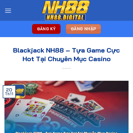
Bỏ
qua
nội
dung
ĐĂNG KÝ
ĐĂNG NHẬP
Blackjack NH88 – Tựa Game Cực
Hot Tại Chuyên Mục Casino
20
Th11