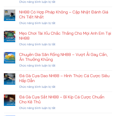
Chức năng bình luận bị tắt
ở
Thức
Nhanh
Vụ
Quên
–
Chóng
Mật
NH88 Có Hợp Pháp Không – Cập Nhật Đánh Giá
Truy
Nhất
Khẩu
Cập
Chi Tiết Nhất
Tài
An
Chức năng bình luận bị tắt
ở
Khoản
Toàn
NH88
NH88
Và
Có
Mẹo Chơi Tài Xỉu Chắc Thắng Cho Mọi Anh Em Tại
–
Nhanh
Hợp
Cách
NH88
Chóng
Pháp
Lấy
Chức năng bình luận bị tắt
ở
Không
Lại
Mẹo
–
Trong
Chơi
Chuyên Gia Săn Rồng NH88 – Vượt Ải Gay Cấn,
Cập
3
Tài
Nhật
Ăn Thưởng Khủng
Phút
Xỉu
Đánh
Chức năng bình luận bị tắt
ở
Chắc
Giá
Chuyên
Thắng
Chi
Gia
Đá Gà Cựa Dao NH88 – Hình Thức Cá Cược Siêu
Cho
Tiết
Săn
Mọi
Hấp Dẫn
Nhất
Rồng
Anh
Chức năng bình luận bị tắt
ở
NH88
Em
Đá
–
Tại
Gà
Đá Gà Cựa Sắt NH88 – Bí Kíp Cá Cược Chuẩn
Vượt
NH88
Cựa
Ải
Cho Kê Thủ
Dao
Gay
Chức năng bình luận bị tắt
ở
NH88
Cấn,
Đá
–
Ăn