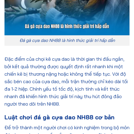
Đá gà cựa dao NH88 là hình thức giải trí hấp dẫn
Đặc điểm của chọi kê cựa dao là thời gian thi đấu ngắn,
bởi kết quả thường được quyết định rất nhanh khi một
chiến kê bị thương nặng hoặc không thể tiếp tục. Với độ
sắc bén cao của cựa dao, mỗi trận thường chỉ kéo dài tối
đa 1-2 hiệp. Chính yếu tố tốc độ, kịch tính và kết thúc
nhanh đã khiến hình thức giải trí này thu hút đông đảo
người theo dõi trên NH88.
Luật chơi đá gà cựa dao NH88 cơ bản
Để trở thành một người chơi có kinh nghiệm trong bộ môn