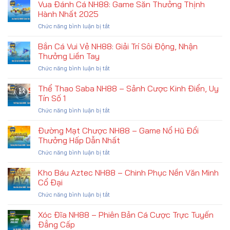
Gà
Vua Đánh Cá NH88: Game Săn Thưởng Thịnh
Hình
Thưởng
Cựa
Thức
Hành Nhất 2025
Khủng
Sắt
Cá
Chức năng bình luận bị tắt
ở
NH88
Cược
Vua
–
Siêu
Đánh
Bắn Cá Vui Vẻ NH88: Giải Trí Sôi Động, Nhận
Bí
Hấp
Cá
Kíp
Thưởng Liền Tay
Dẫn
NH88:
Cá
Chức năng bình luận bị tắt
ở
Game
Cược
Bắn
Săn
Chuẩn
Cá
Thể Thao Saba NH88 – Sảnh Cược Kinh Điển, Uy
Thưởng
Cho
Vui
Thịnh
Tín Số 1
Kê
Vẻ
Hành
Thủ
Chức năng bình luận bị tắt
ở
NH88:
Nhất
Thể
Giải
2025
Thao
Đường Mạt Chược NH88 – Game Nổ Hũ Đổi
Trí
Saba
Sôi
Thưởng Hấp Dẫn Nhất
NH88
Động,
Chức năng bình luận bị tắt
ở
–
Nhận
Đường
Sảnh
Thưởng
Mạt
Kho Báu Aztec NH88 – Chinh Phục Nền Văn Minh
Cược
Liền
Chược
Kinh
Cổ Đại
Tay
NH88
Điển,
Chức năng bình luận bị tắt
ở
–
Uy
Kho
Game
Tín
Báu
Xóc Đĩa NH88 – Phiên Bản Cá Cược Trực Tuyến
Nổ
Số
Aztec
Hũ
Đẳng Cấp
1
NH88