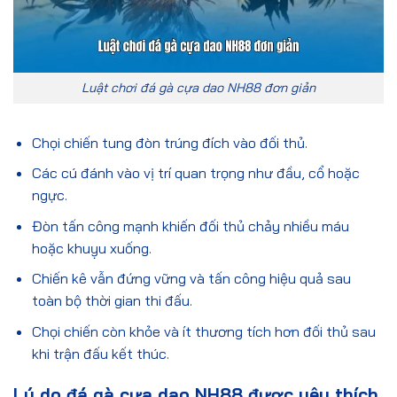
Luật chơi đá gà cựa dao NH88 đơn giản
Chọi chiến tung đòn trúng đích vào đối thủ.
Các cú đánh vào vị trí quan trọng như đầu, cổ hoặc
ngực.
Đòn tấn công mạnh khiến đối thủ chảy nhiều máu
hoặc khuỵu xuống.
Chiến kê vẫn đứng vững và tấn công hiệu quả sau
toàn bộ thời gian thi đấu.
Chọi chiến còn khỏe và ít thương tích hơn đối thủ sau
khi trận đấu kết thúc.
Lý do đá gà cựa dao NH88 được yêu thích