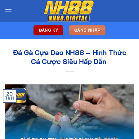
Bỏ
qua
nội
dung
ĐĂNG KÝ
ĐĂNG NHẬP
Đá Gà Cựa Dao NH88 – Hình Thức
Cá Cược Siêu Hấp Dẫn
20
Th11