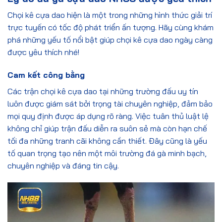
Chọi kê cựa dao hiện là một trong những hình thức giải trí
trực tuyến có tốc độ phát triển ấn tượng. Hãy cùng khám
phá những yếu tố nổi bật giúp chọi kê cựa dao ngày càng
được yêu thích nhé!
Cam kết công bằng
Các trận chọi kê cựa dao tại những trường đấu uy tín
luôn được giám sát bởi trọng tài chuyên nghiệp, đảm bảo
mọi quy định được áp dụng rõ ràng. Việc tuân thủ luật lệ
không chỉ giúp trận đấu diễn ra suôn sẻ mà còn hạn chế
tối đa những tranh cãi không cần thiết. Đây cũng là yếu
tố quan trọng tạo nên một môi trường đá gà minh bạch,
chuyên nghiệp và đáng tin cậy.