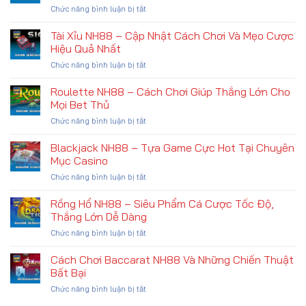
Đổi
Chức năng bình luận bị tắt
ở
–
Thưởng
Xóc
Chinh
Hấp
Đĩa
Tài Xỉu NH88 – Cập Nhật Cách Chơi Và Mẹo Cược
Phục
Dẫn
NH88
Nền
Hiệu Quả Nhất
Nhất
–
Văn
Chức năng bình luận bị tắt
ở
Phiên
Minh
Tài
Bản
Cổ
Xỉu
Roulette NH88 – Cách Chơi Giúp Thắng Lớn Cho
Cá
Đại
NH88
Cược
Mọi Bet Thủ
–
Trực
Chức năng bình luận bị tắt
ở
Cập
Tuyến
Roulette
Nhật
Đẳng
NH88
Blackjack NH88 – Tựa Game Cực Hot Tại Chuyên
Cách
Cấp
–
Chơi
Mục Casino
Cách
Và
Chức năng bình luận bị tắt
ở
Chơi
Mẹo
Blackjack
Giúp
Cược
NH88
Rồng Hổ NH88 – Siêu Phẩm Cá Cược Tốc Độ,
Thắng
Hiệu
–
Lớn
Thắng Lớn Dễ Dàng
Quả
Tựa
Cho
Nhất
Chức năng bình luận bị tắt
ở
Game
Mọi
Rồng
Cực
Bet
Hổ
Cách Chơi Baccarat NH88 Và Những Chiến Thuật
Hot
Thủ
NH88
Tại
Bất Bại
–
Chuyên
Chức năng bình luận bị tắt
ở
Siêu
Mục
Cách
Phẩm
Casino