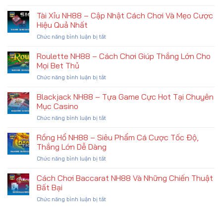
Xóc
Chinh
Hấp
Đĩa
Tài Xỉu NH88 – Cập Nhật Cách Chơi Và Mẹo Cược
Phục
Dẫn
NH88
Nền
Hiệu Quả Nhất
Nhất
–
Văn
Chức năng bình luận bị tắt
ở
Phiên
Minh
Tài
Bản
Cổ
Xỉu
Roulette NH88 – Cách Chơi Giúp Thắng Lớn Cho
Cá
Đại
NH88
Cược
Mọi Bet Thủ
–
Trực
Chức năng bình luận bị tắt
ở
Cập
Tuyến
Roulette
Nhật
Đẳng
NH88
Blackjack NH88 – Tựa Game Cực Hot Tại Chuyên
Cách
Cấp
–
Chơi
Mục Casino
Cách
Và
Chức năng bình luận bị tắt
ở
Chơi
Mẹo
Blackjack
Giúp
Cược
NH88
Rồng Hổ NH88 – Siêu Phẩm Cá Cược Tốc Độ,
Thắng
Hiệu
–
Lớn
Thắng Lớn Dễ Dàng
Quả
Tựa
Cho
Nhất
Chức năng bình luận bị tắt
ở
Game
Mọi
Rồng
Cực
Bet
Hổ
Cách Chơi Baccarat NH88 Và Những Chiến Thuật
Hot
Thủ
NH88
Tại
Bất Bại
–
Chuyên
Chức năng bình luận bị tắt
ở
Siêu
Mục
Cách
Phẩm
Casino
Chơi
Cá