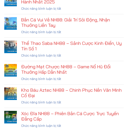
Thức
Hành Nhất 2025
Khủng
Sắt
Cá
Chức năng bình luận bị tắt
ở
NH88
Cược
Vua
–
Siêu
Đánh
Bắn Cá Vui Vẻ NH88: Giải Trí Sôi Động, Nhận
Bí
Hấp
Cá
Kíp
Thưởng Liền Tay
Dẫn
NH88:
Cá
Chức năng bình luận bị tắt
ở
Game
Cược
Bắn
Săn
Chuẩn
Cá
Thể Thao Saba NH88 – Sảnh Cược Kinh Điển, Uy
Thưởng
Cho
Vui
Thịnh
Tín Số 1
Kê
Vẻ
Hành
Thủ
Chức năng bình luận bị tắt
ở
NH88:
Nhất
Thể
Giải
2025
Thao
Đường Mạt Chược NH88 – Game Nổ Hũ Đổi
Trí
Saba
Sôi
Thưởng Hấp Dẫn Nhất
NH88
Động,
Chức năng bình luận bị tắt
ở
–
Nhận
Đường
Sảnh
Thưởng
Mạt
Kho Báu Aztec NH88 – Chinh Phục Nền Văn Minh
Cược
Liền
Chược
Kinh
Cổ Đại
Tay
NH88
Điển,
Chức năng bình luận bị tắt
ở
–
Uy
Kho
Game
Tín
Báu
Xóc Đĩa NH88 – Phiên Bản Cá Cược Trực Tuyến
Nổ
Số
Aztec
Hũ
Đẳng Cấp
1
NH88
Đổi
Chức năng bình luận bị tắt
ở
–
Thưởng