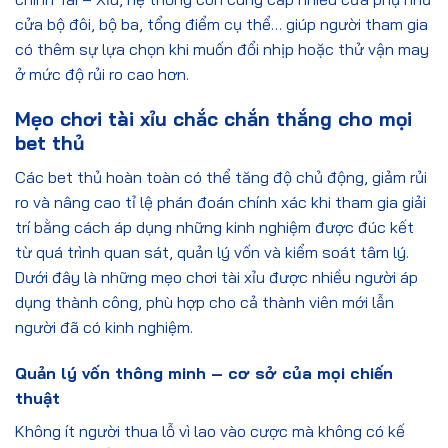
cửa bộ đôi, bộ ba, tổng điểm cụ thể… giúp người tham gia
có thêm sự lựa chọn khi muốn đổi nhịp hoặc thử vận may
ở mức độ rủi ro cao hơn.
Mẹo chơi tài xỉu chắc chắn thắng cho mọi
bet thủ
Các bet thủ hoàn toàn có thể tăng độ chủ động, giảm rủi
ro và nâng cao tỉ lệ phán đoán chính xác khi tham gia giải
trí bằng cách áp dụng những kinh nghiệm được đúc kết
từ quá trình quan sát, quản lý vốn và kiểm soát tâm lý.
Dưới đây là những mẹo chơi tài xỉu được nhiều người áp
dụng thành công, phù hợp cho cả thành viên mới lẫn
người đã có kinh nghiệm.
Quản lý vốn thông minh – cơ sở của mọi chiến
thuật
Không ít người thua lỗ vì lao vào cược mà không có kế