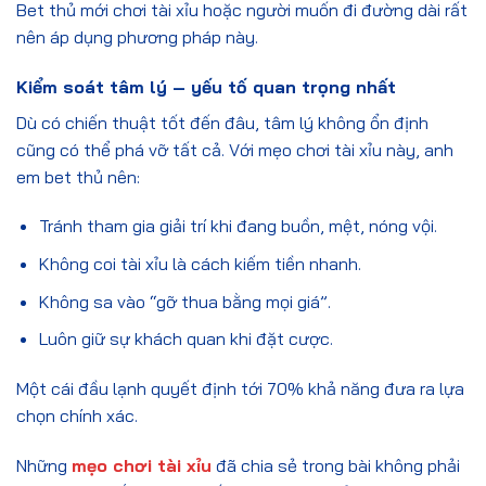
Bet thủ mới chơi tài xỉu hoặc người muốn đi đường dài rất
nên áp dụng phương pháp này.
Kiểm soát tâm lý – yếu tố quan trọng nhất
Dù có chiến thuật tốt đến đâu, tâm lý không ổn định
cũng có thể phá vỡ tất cả.
Với mẹo chơi tài xỉu này, anh
em bet thủ nên:
Tránh tham gia giải trí khi đang buồn, mệt, nóng vội.
Không coi tài xỉu là cách kiếm tiền nhanh.
Không sa vào “gỡ thua bằng mọi giá”.
Luôn giữ sự khách quan khi đặt cược.
Một cái đầu lạnh quyết định tới 70% khả năng đưa ra lựa
chọn chính xác.
Những
mẹo chơi tài xỉu
đã chia sẻ trong bài không phải