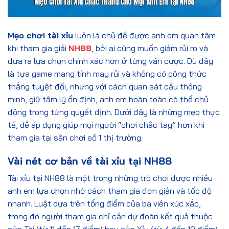
Mẹo chơi tài xỉu
luôn là chủ đề được anh em quan tâm
khi tham gia giải
NH88
, bởi ai cũng muốn giảm rủi ro và
đưa ra lựa chọn chính xác hơn ở từng ván cược. Dù đây
là tựa game mang tính may rủi và không có công thức
thắng tuyệt đối, nhưng với cách quan sát cầu thông
minh, giữ tâm lý ổn định, anh em hoàn toàn có thể chủ
động trong từng quyết định. Dưới đây là những mẹo thực
tế, dễ áp dụng giúp mọi người “chơi chắc tay” hơn khi
tham gia tại sân chơi số 1 thị trường.
Vài nét cơ bản về tài xỉu tại NH88
Tài xỉu tại NH88 là một trong những trò chơi được nhiều
anh em lựa chọn nhờ cách tham gia đơn giản và tốc độ
nhanh. Luật dựa trên tổng điểm của ba viên xúc xắc,
trong đó người tham gia chỉ cần dự đoán kết quả thuộc