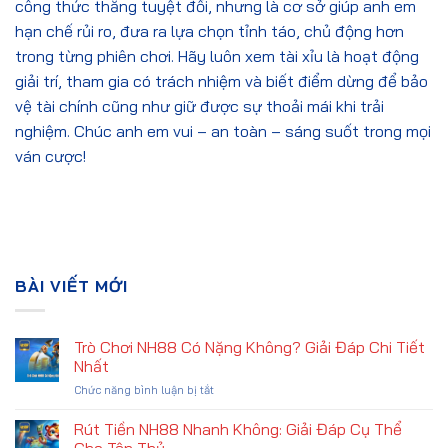
công thức thắng tuyệt đối, nhưng là cơ sở giúp anh em
hạn chế rủi ro, đưa ra lựa chọn tỉnh táo, chủ động hơn
trong từng phiên chơi. Hãy luôn xem tài xỉu là hoạt động
giải trí, tham gia có trách nhiệm và biết điểm dừng để bảo
vệ tài chính cũng như giữ được sự thoải mái khi trải
nghiệm. Chúc anh em vui – an toàn – sáng suốt trong mọi
ván cược!
BÀI VIẾT MỚI
Trò Chơi NH88 Có Nặng Không? Giải Đáp Chi Tiết
Nhất
Chức năng bình luận bị tắt
ở
Trò
Chơi
Rút Tiền NH88 Nhanh Không: Giải Đáp Cụ Thể
NH88