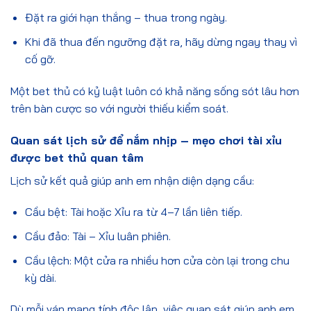
Đặt ra giới hạn thắng – thua trong ngày.
Khi đã thua đến ngưỡng đặt ra, hãy dừng ngay thay vì
cố gỡ.
Một bet thủ có kỷ luật luôn có khả năng sống sót lâu hơn
trên bàn cược so với người thiếu kiểm soát.
Quan sát lịch sử để nắm nhịp – mẹo chơi tài xỉu
được bet thủ quan tâm
Lịch sử kết quả giúp anh em nhận diện dạng cầu:
Cầu bệt: Tài hoặc Xỉu ra từ 4–7 lần liên tiếp.
Cầu đảo: Tài – Xỉu luân phiên.
Cầu lệch: Một cửa ra nhiều hơn cửa còn lại trong chu
kỳ dài.
Dù mỗi ván mang tính độc lập, việc quan sát giúp anh em