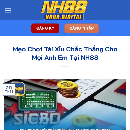
Bỏ
qua
nội
dung
ĐĂNG KÝ
ĐĂNG NHẬP
Mẹo Chơi Tài Xỉu Chắc Thắng Cho
Mọi Anh Em Tại NH88
20
Th11