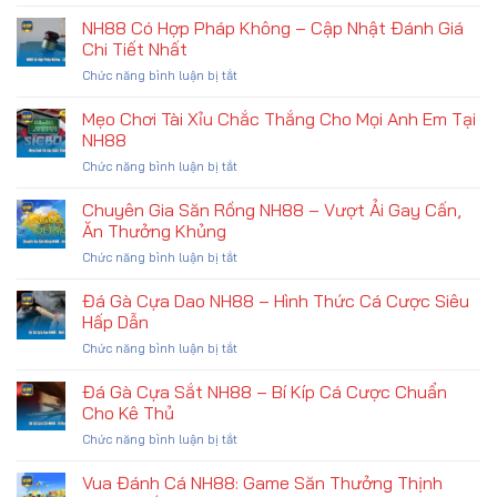
Quên
–
Chóng
Mật
NH88 Có Hợp Pháp Không – Cập Nhật Đánh Giá
Truy
Nhất
Khẩu
Cập
Chi Tiết Nhất
Tài
An
Chức năng bình luận bị tắt
ở
Khoản
Toàn
NH88
NH88
Và
Có
Mẹo Chơi Tài Xỉu Chắc Thắng Cho Mọi Anh Em Tại
–
Nhanh
Hợp
Cách
NH88
Chóng
Pháp
Lấy
Chức năng bình luận bị tắt
ở
Không
Lại
Mẹo
–
Trong
Chơi
Chuyên Gia Săn Rồng NH88 – Vượt Ải Gay Cấn,
Cập
3
Tài
Nhật
Ăn Thưởng Khủng
Phút
Xỉu
Đánh
Chức năng bình luận bị tắt
ở
Chắc
Giá
Chuyên
Thắng
Chi
Gia
Đá Gà Cựa Dao NH88 – Hình Thức Cá Cược Siêu
Cho
Tiết
Săn
Mọi
Hấp Dẫn
Nhất
Rồng
Anh
Chức năng bình luận bị tắt
ở
NH88
Em
Đá
–
Tại
Gà
Đá Gà Cựa Sắt NH88 – Bí Kíp Cá Cược Chuẩn
Vượt
NH88
Cựa
Ải
Cho Kê Thủ
Dao
Gay
Chức năng bình luận bị tắt
ở
NH88
Cấn,
Đá
–
Ăn
Gà
Vua Đánh Cá NH88: Game Săn Thưởng Thịnh
Hình
Thưởng
Cựa