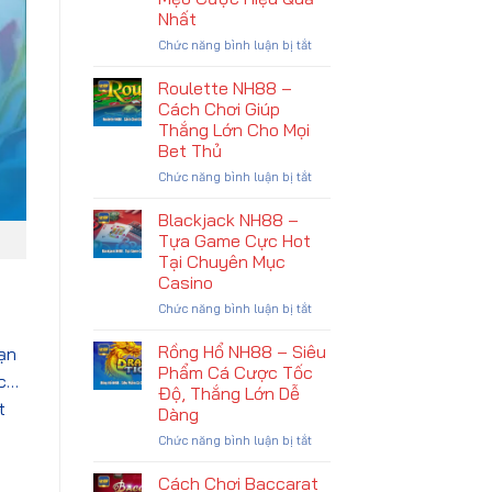
Phiên
Cổ
Nhất
Bản
Đại
Cá
Chức năng bình luận bị tắt
ở
Cược
Tài
Trực
Xỉu
Roulette NH88 –
Tuyến
NH88
Cách Chơi Giúp
Đẳng
–
Thắng Lớn Cho Mọi
Cấp
Cập
Bet Thủ
Nhật
Cách
Chức năng bình luận bị tắt
ở
Chơi
Roulette
Và
NH88
Blackjack NH88 –
Mẹo
–
Tựa Game Cực Hot
Cược
Cách
Tại Chuyên Mục
Hiệu
Chơi
Casino
Quả
Giúp
Nhất
Thắng
Chức năng bình luận bị tắt
ở
Lớn
Blackjack
Cho
NH88
Rồng Hổ NH88 – Siêu
ạn
Mọi
–
Phẩm Cá Cược Tốc
ác…
Bet
Tựa
Độ, Thắng Lớn Dễ
Thủ
Game
t
Dàng
Cực
Hot
Chức năng bình luận bị tắt
ở
Tại
Rồng
Chuyên
Hổ
Cách Chơi Baccarat