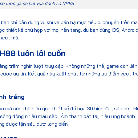
u sơ lược game hot vua đánh cá NH88
bạn chỉ cần dùng vũ khí và bắn hạ mục tiêu di chuyển trên m
ợc thiết kế phù hợp với mọi nền tảng, dù bạn dùng iOS, Androi
 mượt mà.
H88 luôn lôi cuốn
g trăm nghìn lượt truy cập. Không những thế, game còn liên
cược uy tín. Kết quả này xuất phát từ những ưu điểm vượt trộ
nh tráng
n mà còn thể hiện qua thiết kế đồ họa 3D hiện đại, sắc nét. M
 sống động nhiều màu sắc. Âm thanh bắt tai, hiệu ứng hoành
ng được lặn sâu dưới lòng biển.