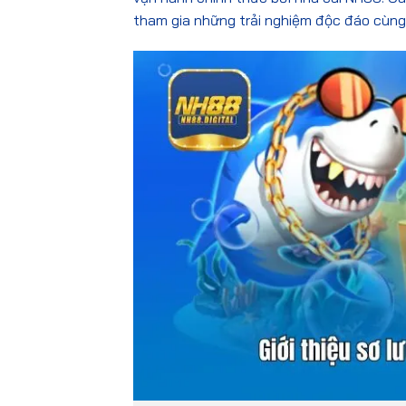
tham gia những trải nghiệm độc đáo cùng 