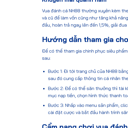
Vua đánh cá NH88 thường xuyên kèm theo 
và cũ để làm vốn cũng như tăng khả năng
đầu, hoàn trả ngay lên đến 1,5%, giải đu
Hướng dẫn tham gia chơ
Để có thể tham gia chinh phục siêu phẩm
sau:
Bước 1: Đi tới trang chủ của NH88 bằng
sau đó cung cấp thông tin cá nhân th
Bước 2: Để có thể săn thưởng thì tài k
mục nạp tiền, chọn hình thức thanh toá
Bước 3: Nhấp vào menu sản phẩm, clic
cài đặt cược và bắt đầu hành trình să
Cẩm nang chơi vua đánh