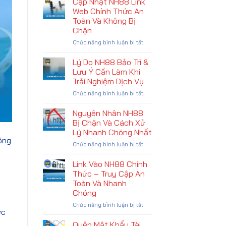
Cập Nhật NH88 Link
NH88
Chi
Web Chính Thức An
Nhanh
Tiết
Toàn Và Không Bị
Không:
Nhất
Chặn
Giải
Đáp
Chức năng bình luận bị tắt
ở
Cụ
Cập
Thể
Nhật
Lý Do NH88 Bảo Trì &
Cho
NH88
Lưu Ý Cần Làm Khi
Tân
Link
Trải Nghiệm Dịch Vụ
Thủ
Web
Chức năng bình luận bị tắt
ở
Chính
Lý
Thức
Do
An
Nguyên Nhân NH88
NH88
Toàn
Bị Chặn Và Cách Xử
Bảo
Và
Lý Nhanh Chóng Nhất
Trì
Không
ông
Chức năng bình luận bị tắt
ở
&
Bị
Nguyên
Lưu
Chặn
Nhân
Ý
Link Vào NH88 Chính
NH88
Cần
Thức – Truy Cập An
Bị
Làm
Toàn Và Nhanh
Chặn
Khi
Chóng
Và
Trải
Cách
Chức năng bình luận bị tắt
Nghiệm
ở
ợc
Xử
Dịch
Link
Lý
Vụ
Vào
Quên Mật Khẩu Tài