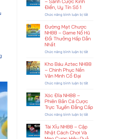
– Sảnh Cược Kinh
2025
Vẻ
Điển, Uy Tín Số 1
NH88:
u
Chức năng bình luận bị tắt
ở
Giải
Thể
Trí
Thao
Sôi
Đường Mạt Chược
Saba
Động,
NH88 – Game Nổ Hũ
NH88
Nhận
Đổi Thưởng Hấp Dẫn
–
Thưởng
Nhất
Sảnh
Liền
Cược
Chức năng bình luận bị tắt
Tay
ở
g
Kinh
Đường
Điển,
Mạt
Kho Báu Aztec NH88
Uy
Chược
– Chinh Phục Nền
Tín
NH88
Văn Minh Cổ Đại
Số
–
Chức năng bình luận bị tắt
1
ở
Game
Kho
Nổ
Báu
Hũ
Xóc Đĩa NH88 –
Aztec
Đổi
Phiên Bản Cá Cược
NH88
Thưởng
Trực Tuyến Đẳng Cấp
–
Hấp
Chức năng bình luận bị tắt
ở
Chinh
Dẫn
Xóc
Phục
Nhất
Đĩa
Nền
Tài Xỉu NH88 – Cập
NH88
Văn
Nhật Cách Chơi Và
–
Minh
Mẹo Cược Hiệu Quả