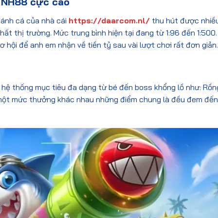
á NH88 cực cao
đánh cá của nhà cái
https://daarcom.nl/
thu hút được nhiề
hất thị trường. Mức trung bình hiện tại đang từ 1:96 đến 1:500.
cơ hội để anh em nhận về tiền tỷ sau vài lượt chơi rất đơn giản.
 hệ thống mục tiêu đa dạng từ bé đến boss khổng lồ như: Rồn
 một mức thưởng khác nhau những điểm chung là đều đem đến