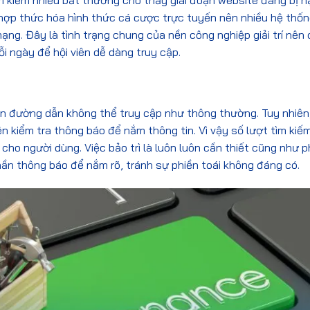
 hợp thức hóa hình thức cá cược trực tuyến nên nhiều hệ thố
ạng. Đây là tình trạng chung của nền công nghiệp giải trí nên
ỗi ngày để hội viên dễ dàng truy cập.
ên đường dẫn không thể truy cập như thông thường. Tuy nhiên
 kiểm tra thông báo để nắm thông tin. Vì vậy số lượt tìm kiế
cho người dùng. Việc bảo trì là luôn luôn cần thiết cũng như p
hần thông báo để nắm rõ, tránh sự phiền toái không đáng có.