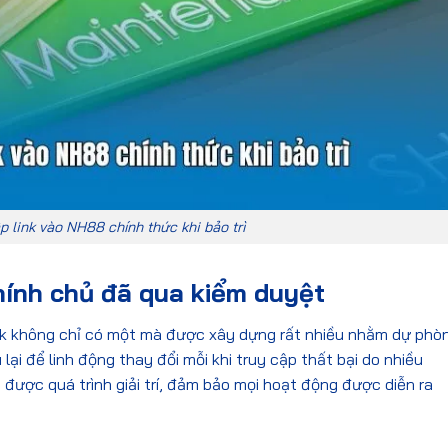
p link vào NH88 chính thức khi bảo trì
ính chủ đã qua kiểm duyệt
ink không chỉ có một mà được xây dựng rất nhiều nhằm dự phò
 lại để linh động thay đổi mỗi khi truy cập thất bại do nhiều
được quá trình giải trí, đảm bảo mọi hoạt động được diễn ra