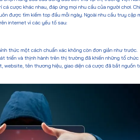
rí cá cược khác nhau, đáp ứng mọi nhu cầu của người chơi. Ch
uôn được tìm kiếm top đầu mỗi ngày. Ngoài nhu cầu truy cập 
ên internet vì các yếu tố sau:
chính thức một cách chuẩn xác không còn đơn giản như trước.
át triển và thịnh hành trên thị trường đã khiến những tổ chức
t, website, tên thương hiệu, giao diện cá cược đã bắt nguồn t