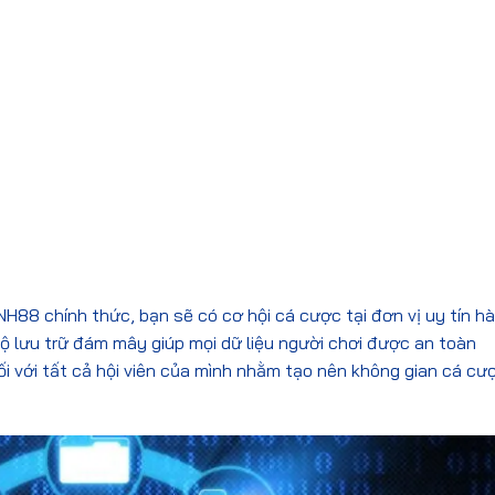
 NH88 chính thức, bạn sẽ có cơ hội cá cược tại đơn vị uy tín h
bộ lưu trữ đám mây giúp mọi dữ liệu người chơi được an toàn
ối với tất cả hội viên của mình nhằm tạo nên không gian cá cư