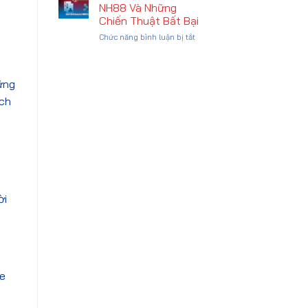
Mục
NH88
NH88 Và Những
Casino
–
Chiến Thuật Bất Bại
Siêu
Chức năng bình luận bị tắt
ở
Phẩm
Cách
Cá
Chơi
Cược
Baccarat
Tốc
ững
NH88
Độ,
Và
Thắng
ách
Những
Lớn
Chiến
Dễ
Thuật
Dàng
Bất
Bại
ời
me