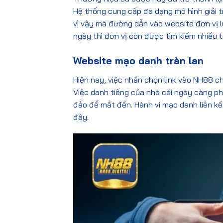
Hệ thống cung cấp đa dạng mô hình giải t
vì vậy mà đường dẫn vào website đơn vị l
ngày thì đơn vị còn được tìm kiếm nhiều tr
Website mạo danh tràn lan
Hiện nay, việc nhấn chọn link vào NH88 
Việc danh tiếng của nhà cái ngày càng ph
đảo để mắt đến. Hành vi mạo danh liên kế
đây.