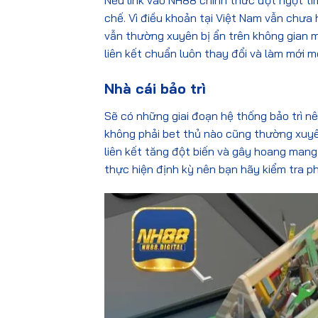
chế. Vì điều khoản tại Việt Nam vẫn chưa
vẫn thường xuyên bị ẩn trên không gian m
liên kết chuẩn luôn thay đổi và làm mới m
Nhà cái bảo trì
Sẽ có những giai đoạn hệ thống bảo trì n
không phải bet thủ nào cũng thường xuyên
liên kết tăng đột biến và gây hoang mang 
thực hiện định kỳ nên bạn hãy kiểm tra p