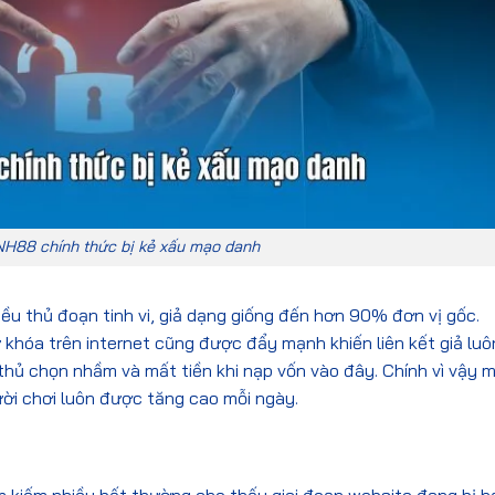
NH88 chính thức bị kẻ xấu mạo danh
ều thủ đoạn tinh vi, giả dạng giống đến hơn 90% đơn vị gốc.
 khóa trên internet cũng được đẩy mạnh khiến liên kết giả luô
 thủ chọn nhầm và mất tiền khi nạp vốn vào đây. Chính vì vậy 
ời chơi luôn được tăng cao mỗi ngày.
m kiếm nhiều bất thường cho thấy giai đoạn website đang bị h