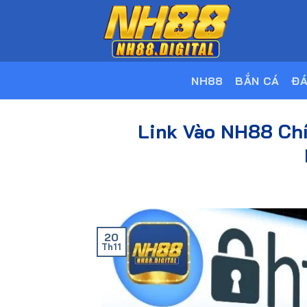
Bỏ
qua
nội
dung
NH88
BẮN CÁ
ĐÁ
Link Vào NH88 Chí
20
Th11