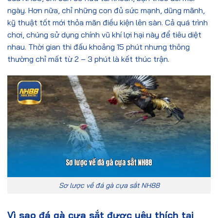
ngày. Hơn nữa, chỉ những con đủ sức mạnh, dũng mãnh,
kỹ thuật tốt mới thỏa mãn điều kiện lên sàn. Cả quá trình
chơi, chúng sử dụng chính vũ khí lợi hại này để tiêu diệt
nhau. Thời gian thi đấu khoảng 15 phút nhưng thông
thường chỉ mất từ 2 – 3 phút là kết thúc trận.
Sơ lược về đá gà cựa sắt NH88
Vì sao đá gà cựa sắt được yêu thích tại