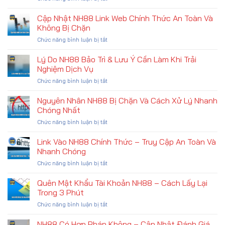
Rút
Không?
Tiền
Cập Nhật NH88 Link Web Chính Thức An Toàn Và
Giải
NH88
Đáp
Không Bị Chặn
Nhanh
Chi
Chức năng bình luận bị tắt
ở
Không:
Tiết
Cập
Giải
Nhất
Nhật
Lý Do NH88 Bảo Trì & Lưu Ý Cần Làm Khi Trải
Đáp
NH88
Cụ
Nghiệm Dịch Vụ
Link
Thể
Chức năng bình luận bị tắt
ở
Web
Cho
Lý
Chính
Tân
Do
Nguyên Nhân NH88 Bị Chặn Và Cách Xử Lý Nhanh
Thức
Thủ
NH88
An
Chóng Nhất
Bảo
Toàn
Chức năng bình luận bị tắt
ở
Trì
Và
Nguyên
&
Không
Nhân
Link Vào NH88 Chính Thức – Truy Cập An Toàn Và
Lưu
Bị
NH88
Ý
Nhanh Chóng
Chặn
Bị
Cần
Chức năng bình luận bị tắt
ở
Chặn
Làm
Link
Và
Khi
Vào
Quên Mật Khẩu Tài Khoản NH88 – Cách Lấy Lại
Cách
Trải
NH88
Xử
Trong 3 Phút
Nghiệm
Chính
Lý
Dịch
Chức năng bình luận bị tắt
ở
Thức
Nhanh
Vụ
Quên
–
Chóng
Mật
NH88 Có Hợp Pháp Không – Cập Nhật Đánh Giá
Truy
Nhất