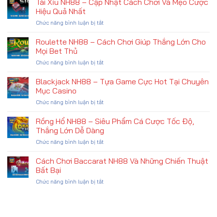
Tài Xỉu NH88 – Cập Nhật Cách Chơi Và Mẹo Cược
Phục
Dẫn
NH88
Nền
Hiệu Quả Nhất
Nhất
–
Văn
Chức năng bình luận bị tắt
ở
Phiên
Minh
Tài
Bản
Cổ
Xỉu
Roulette NH88 – Cách Chơi Giúp Thắng Lớn Cho
Cá
Đại
NH88
Cược
Mọi Bet Thủ
–
Trực
Chức năng bình luận bị tắt
ở
Cập
Tuyến
Roulette
Nhật
Đẳng
NH88
Blackjack NH88 – Tựa Game Cực Hot Tại Chuyên
Cách
Cấp
–
Chơi
Mục Casino
Cách
Và
Chức năng bình luận bị tắt
ở
Chơi
Mẹo
Blackjack
Giúp
Cược
NH88
Rồng Hổ NH88 – Siêu Phẩm Cá Cược Tốc Độ,
Thắng
Hiệu
–
Lớn
Thắng Lớn Dễ Dàng
Quả
Tựa
Cho
Nhất
Chức năng bình luận bị tắt
ở
Game
Mọi
Rồng
Cực
Bet
Hổ
Cách Chơi Baccarat NH88 Và Những Chiến Thuật
Hot
Thủ
NH88
Tại
Bất Bại
–
Chuyên
Chức năng bình luận bị tắt
ở
Siêu
Mục
Cách
Phẩm
Casino
Chơi
Cá
Baccarat
Cược
NH88
Tốc