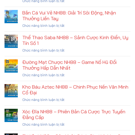
Chức năng bình luận bị tắt
ở
NH88
Cược
Vua
–
Siêu
Đánh
Bắn Cá Vui Vẻ NH88: Giải Trí Sôi Động, Nhận
Bí
Hấp
Cá
Kíp
Thưởng Liền Tay
Dẫn
NH88:
Cá
Chức năng bình luận bị tắt
ở
Game
Cược
Bắn
Săn
Chuẩn
Cá
Thể Thao Saba NH88 – Sảnh Cược Kinh Điển, Uy
Thưởng
Cho
Vui
Thịnh
Tín Số 1
Kê
Vẻ
Hành
Thủ
Chức năng bình luận bị tắt
ở
NH88:
Nhất
Thể
Giải
2025
Thao
Đường Mạt Chược NH88 – Game Nổ Hũ Đổi
Trí
Saba
Sôi
Thưởng Hấp Dẫn Nhất
NH88
Động,
Chức năng bình luận bị tắt
ở
–
Nhận
Đường
Sảnh
Thưởng
Mạt
Kho Báu Aztec NH88 – Chinh Phục Nền Văn Minh
Cược
Liền
Chược
Kinh
Cổ Đại
Tay
NH88
Điển,
Chức năng bình luận bị tắt
ở
–
Uy
Kho
Game
Tín
Báu
Xóc Đĩa NH88 – Phiên Bản Cá Cược Trực Tuyến
Nổ
Số
Aztec
Hũ
Đẳng Cấp
1
NH88
Đổi
Chức năng bình luận bị tắt
ở
–
Thưởng
Xóc
Chinh
Hấp
Đĩa