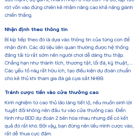
rót vốn vào đúng chiên kê nhằm nâng cao khả năng giành
chiến thắng.
Nhận định theo thông tin
Bí kíp tiếp theo đó là dựa vào thông tin của từng con để
nhận định. Các dữ liệu liên quan thường được hệ thống
đăng tải từ rất sớm nên người chơi dễ dàng thu thập.
Chẳng hạn như thành tích, thương tật, lối đá, kỹ thuật,….
Các yếu tố này rất hữu ích, tạo điều kiện dự đoán chuẩn
cho kê thủ khi tham gia đá gà cựa sắt NH88.
Tránh cược tiền vào cửa thưởng cao
Kinh nghiệm từ cao thủ lão làng tiết lộ, nếu muốn sinh lời
tuyệt đối không nên đầu tư vào cửa thưởng cao. Điển
hình như BDD dự đoán 2 bên hòa nhau nhưng để có kết
quả đó rất khó. Bởi vậy, bạn đừng nên liều mình cược vào,
rất dễ thua cực đậm.