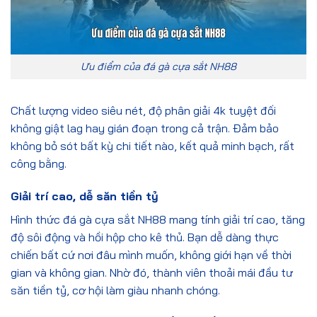
Ưu điểm của đá gà cựa sắt NH88
Chất lượng video siêu nét, độ phân giải 4k tuyệt đối
không giật lag hay gián đoạn trong cả trận. Đảm bảo
không bỏ sót bất kỳ chi tiết nào, kết quả minh bạch, rất
công bằng.
Giải trí cao, dễ săn tiền tỷ
Hình thức đá gà cựa sắt NH88 mang tính giải trí cao, tăng
độ sôi động và hồi hộp cho kê thủ. Bạn dễ dàng thực
chiến bất cứ nơi đâu mình muốn, không giới hạn về thời
gian và không gian. Nhờ đó, thành viên thoải mái đầu tư
săn tiền tỷ, cơ hội làm giàu nhanh chóng.