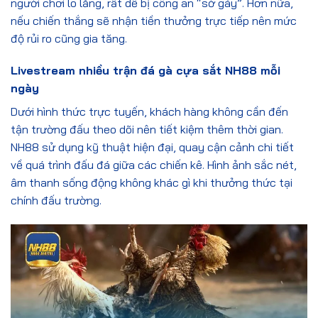
người chơi lo lắng, rất dễ bị công an “sờ gáy”. Hơn nữa,
nếu chiến thắng sẽ nhận tiền thưởng trực tiếp nên mức
độ rủi ro cũng gia tăng.
Livestream nhiều trận đá gà cựa sắt NH88 mỗi
ngày
Dưới hình thức trực tuyến, khách hàng không cần đến
tận trường đấu theo dõi nên tiết kiệm thêm thời gian.
NH88 sử dụng kỹ thuật hiện đại, quay cận cảnh chi tiết
về quá trình đấu đá giữa các chiến kê. Hình ảnh sắc nét,
âm thanh sống động không khác gì khi thưởng thức tại
chính đấu trường.