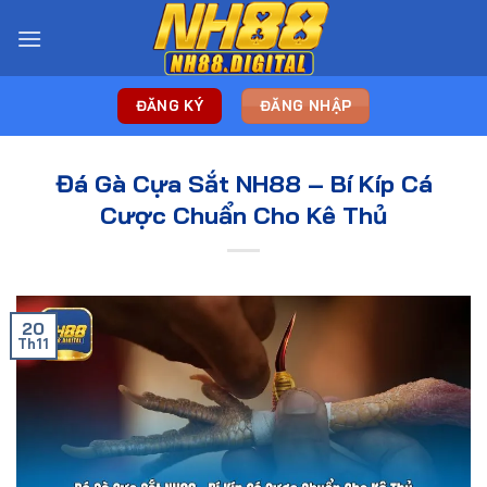
Bỏ
qua
nội
dung
ĐĂNG KÝ
ĐĂNG NHẬP
Đá Gà Cựa Sắt NH88 – Bí Kíp Cá
Cược Chuẩn Cho Kê Thủ
20
Th11