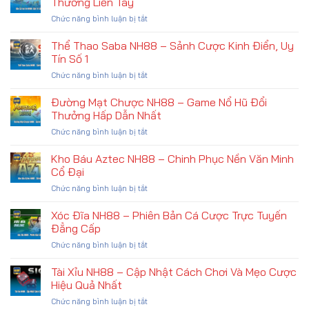
Thưởng Liền Tay
Dẫn
NH88:
Cá
Chức năng bình luận bị tắt
ở
Game
Cược
Bắn
Săn
Chuẩn
Cá
Thể Thao Saba NH88 – Sảnh Cược Kinh Điển, Uy
Thưởng
Cho
Vui
Thịnh
Tín Số 1
Kê
Vẻ
Hành
Thủ
Chức năng bình luận bị tắt
ở
NH88:
Nhất
Thể
Giải
2025
Thao
Đường Mạt Chược NH88 – Game Nổ Hũ Đổi
Trí
Saba
Sôi
Thưởng Hấp Dẫn Nhất
NH88
Động,
Chức năng bình luận bị tắt
ở
–
Nhận
Đường
Sảnh
Thưởng
Mạt
Kho Báu Aztec NH88 – Chinh Phục Nền Văn Minh
Cược
Liền
Chược
Kinh
Cổ Đại
Tay
NH88
Điển,
Chức năng bình luận bị tắt
ở
–
Uy
Kho
Game
Tín
Báu
Xóc Đĩa NH88 – Phiên Bản Cá Cược Trực Tuyến
Nổ
Số
Aztec
Hũ
Đẳng Cấp
1
NH88
Đổi
Chức năng bình luận bị tắt
ở
–
Thưởng
Xóc
Chinh
Hấp
Đĩa
Tài Xỉu NH88 – Cập Nhật Cách Chơi Và Mẹo Cược
Phục
Dẫn
NH88
Nền
Hiệu Quả Nhất
Nhất
–
Văn
Chức năng bình luận bị tắt
ở
Phiên
Minh