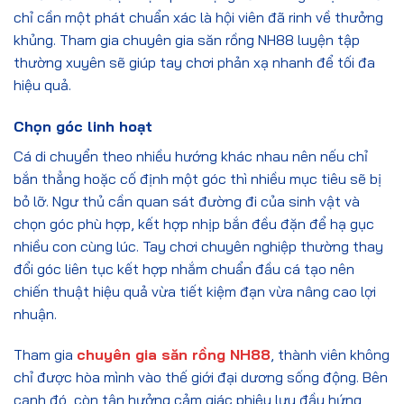
chỉ cần một phát chuẩn xác là hội viên đã rinh về thưởng
khủng. Tham gia chuyên gia săn rồng NH88 luyện tập
thường xuyên sẽ giúp tay chơi phản xạ nhanh để tối đa
hiệu quả.
Chọn góc linh hoạt
Cá di chuyển theo nhiều hướng khác nhau nên nếu chỉ
bắn thẳng hoặc cố định một góc thì nhiều mục tiêu sẽ bị
bỏ lỡ. Ngư thủ cần quan sát đường đi của sinh vật và
chọn góc phù hợp, kết hợp nhịp bắn đều đặn để hạ gục
nhiều con cùng lúc. Tay chơi chuyên nghiệp thường thay
đổi góc liên tục kết hợp nhắm chuẩn đầu cá tạo nên
chiến thuật hiệu quả vừa tiết kiệm đạn vừa nâng cao lợi
nhuận.
Tham gia
chuyên gia săn rồng NH88
, thành viên không
chỉ được hòa mình vào thế giới đại dương sống động. Bên
cạnh đó, còn tận hưởng cảm giác phiêu lưu đầy hứng