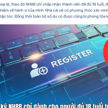
ại lệ, theo đó NH88 chỉ chấp nhận thành viên đã đủ 18 tuổi, 
hiệm về hành vi của mình. Nhà cái sẽ có phương thức xác minh
y lập tức. Đồng thời toàn bộ số dư có được cũng bị phong tỏa 