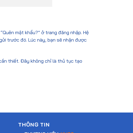
 “Quên mật khẩu?” ở trang đăng nhập. Hệ
gửi trước đó. Lúc này, bạn sẽ nhận được
ần thiết. Đây không chỉ là thủ tục tạo
THÔNG TIN