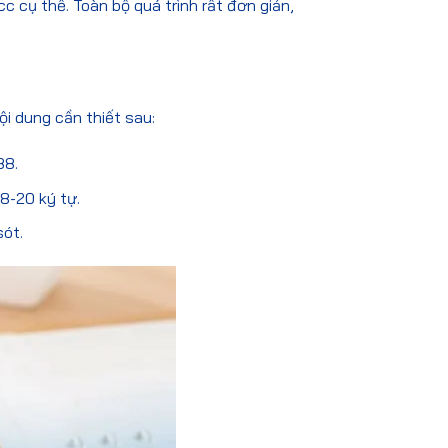
cc cụ thể. Toàn bộ quá trình rất đơn giản,
i dung cần thiết sau:
88.
8-20 ký tự.
sót.