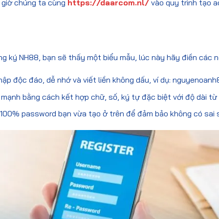
t, giờ chúng ta cùng
https://daarcom.nl/
vào quy trình tạo a
ng ký NH88, bạn sẽ thấy một biểu mẫu, lúc này hãy điền các nộ
hập độc đáo, dễ nhớ và viết liền không dấu, ví dụ: nguyenoanh
ạnh bằng cách kết hợp chữ, số, ký tự đặc biệt với độ dài từ 
c 100% password bạn vừa tạo ở trên để đảm bảo không có sai 