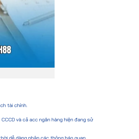
h tài chính.
rên CCCD và cả acc ngân hàng hiện đang sử
 thời dễ dàng nhận các thông báo quan