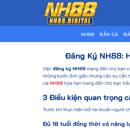
Bỏ
qua
nội
dung
NH88
BẮN CÁ
ĐÁ
Đăng Ký NH88: H
Việc
đăng ký NH88
mang đến cho bạn cơ 
những bước đơn giản nhưng cần sự cẩn tr
cái
NH88
hứa hẹn mang đến cho bạn trải 
3 Điều kiện quan trọng 
Trước khi thực hiện mở tài khoản người c
Đủ 18 tuổi đồng thời có năng l