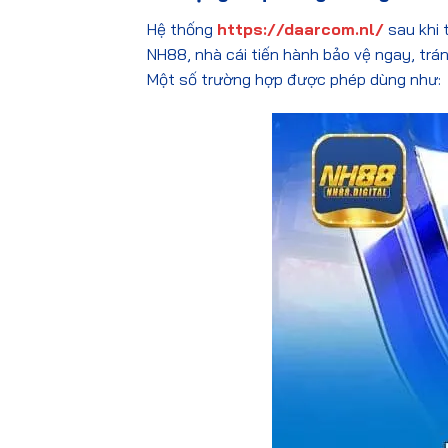
Hệ thống
https://daarcom.nl/
sau khi 
NH88, nhà cái tiến hành bảo vệ ngay, trá
Một số trường hợp được phép dùng như: