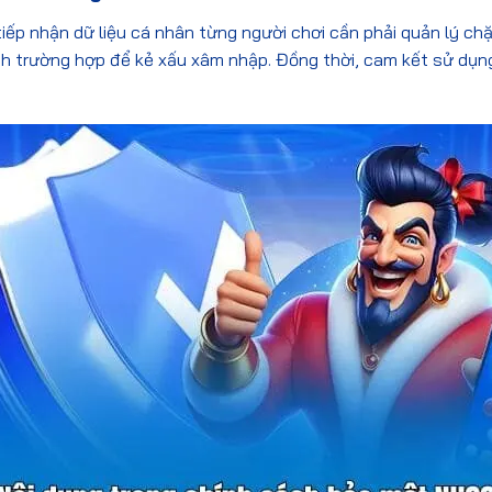
tiếp nhận dữ liệu cá nhân từng người chơi cần phải quản lý ch
nh trường hợp để kẻ xấu xâm nhập. Đồng thời, cam kết sử dụng