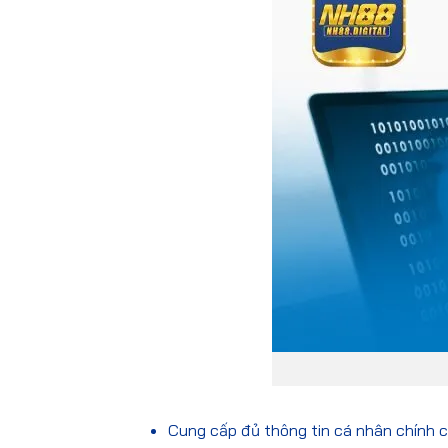
Cung cấp đủ thông tin cá nhân chính 