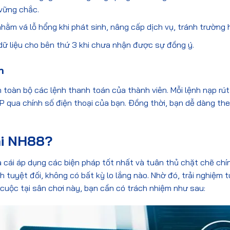
 vững chắc.
hằm vá lỗ hổng khi phát sinh, nâng cấp dịch vụ, tránh trường h
ữ liệu cho bên thứ 3 khi chưa nhận được sự đồng ý.
n
toàn bộ các lệnh thanh toán của thành viên. Mỗi lệnh nạp rút 
qua chính số điện thoại của bạn. Đồng thời, bạn dễ dàng theo 
ại NH88?
à cái áp dụng các biện pháp tốt nhất và tuân thủ chặt chẽ c
 tuyệt đối, không có bất kỳ lo lắng nào. Nhờ đó, trải nghiệm tu
p cuộc tại sân chơi này, bạn cần có trách nhiệm như sau: