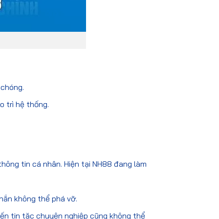
 chóng.
 trì hệ thống.
thông tin cá nhân. Hiện tại NH88 đang làm
chắn không thể phá vỡ.
đến tin tặc chuyên nghiệp cũng không thể