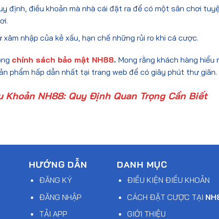
uy định, điều khoản mà nhà cái đặt ra để có một sân chơi tuyệ
ơi.
ự xâm nhập của kẻ xấu, hạn chế những rủi ro khi cá cược.
rong
chính sách bảo mật NH88
.
Mong rằng khách hàng hiểu r
ản phẩm hấp dẫn nhất tại trang web để có giây phút thư giãn.
u Khoản NH88: Quy Định Quan Trọng Cần Biết
HƯỚNG DẪN
DANH MỤC
ĐĂNG KÝ
ĐIỀU KIỆN ĐIỀU KHOẢN
ĐĂNG NHẬP
CÁCH ĐẶT CƯỢC TẠI
NH
TẢI APP
GIỚI THIỆU