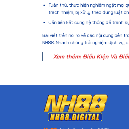
Tuân thủ, thực hiện nghiêm ngặt mọi q
trách nhiệm, bị xử lý theo đúng luật ch
Cần liên kết cùng hệ thống để tránh s
Bài viết trên nói rõ về các nội dung bên t
NH88. Nhanh chóng trải nghiệm dịch vụ, s
Xem thêm: Điều Kiện Và Điề