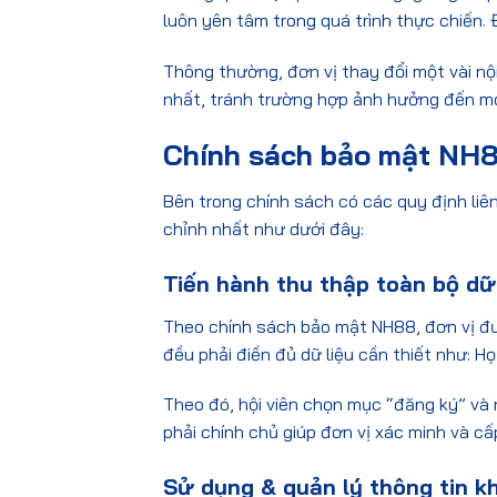
luôn yên tâm trong quá trình thực chiến. Đ
Thông thường, đơn vị thay đổi một vài nộ
nhất, tránh trường hợp ảnh hưởng đến mọ
Chính sách bảo mật NH8
Bên trong chính sách có các quy định liê
chỉnh nhất như dưới đây:
Tiến hành thu thập toàn bộ dữ 
Theo chính sách bảo mật NH88, đơn vị đư
đều phải điền đủ dữ liệu cần thiết như: Họ
Theo đó, hội viên chọn mục “đăng ký” và 
phải chính chủ giúp đơn vị xác minh và c
Sử dụng & quản lý thông tin k