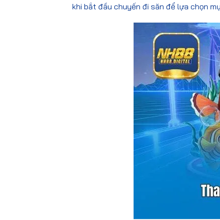
khi bắt đầu chuyến đi săn để lựa chọn mụ