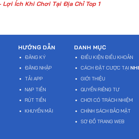
Lợi Ích Khi Chơi Tại Địa Chỉ Top 1
HƯỚNG DẪN
DANH MỤC
ĐĂNG KÝ
ĐIỀU KIỆN ĐIỀU KHOẢN
ĐĂNG NHẬP
CÁCH ĐẶT CƯỢC TẠI
NH
TẢI APP
GIỚI THIỆU
NẠP TIỀN
QUYỀN RIÊNG TƯ
RÚT TIỀN
CHƠI CÓ TRÁCH NHIỆM
KHUYẾN MÃI
CHÍNH SÁCH BẢO MẬT
SƠ ĐỒ TRANG WEB