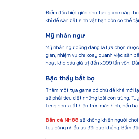
Điểm đặc biệt giúp cho tựa game này thu 
khí để săn bắt sinh vật bạn còn có thể 
Mỹ nhân ngư
Mỹ nhân ngư cũng đang là lựa chọn được
giản, nhiệm vụ chỉ xoay quanh việc săn b
hoạt kho báu giá trị đến x999 lần vốn. 
Bậc thầy bắt bọ
Thêm một tựa game có chủ đề khá mới lạ tạ
sẽ phải tiêu diệt những loài côn trùng. 
từng con xuất hiện trên màn hình, nếu hạ
Bắn cá NH88
sẽ không khiến người chơi 
tay cùng nhiều ưu đãi cực khủng. Bấm đă