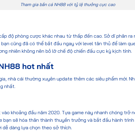
Tham gia bắn cá NH88 với tỷ lệ thưởng cực cao
cấp độ phòng cược khác nhau từ thấp đến cao. Sở dĩ phân ra 
 bạn cũng đã có thể bắt đầu ngay với level tân thủ để làm qu
ương nhiên không nên bỏ lỡ chế độ chiến đấu cực kỳ kịch tính.
 NH88 hot nhất
 gia, nhà cái thường xuyên update thêm các siêu phẩm mới. Nh
g nhất.
 vào khoảng đầu năm 2020. Tựa game này nhanh chóng trở nê
e bạn sẽ hóa thân thành thuyền trưởng và bắt đầu hành trình 
i dễ dàng lựa chọn theo sở thích.