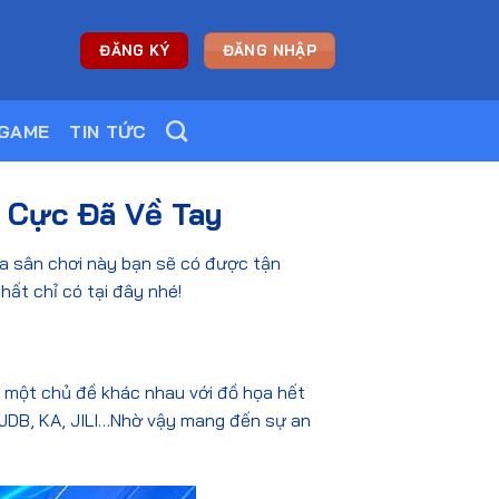
ĐĂNG KÝ
ĐĂNG NHẬP
GAME
TIN TỨC
 Cực Đã Về Tay
ia sân chơi này bạn sẽ có được tận
ất chỉ có tại đây nhé!
o một chủ đề khác nhau với đồ họa hết
 JDB, KA, JILI…Nhờ vậy mang đến sự an