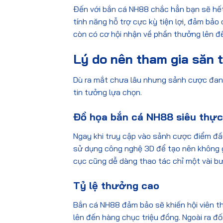
Đến với bắn cá NH88 chắc hẳn bạn sẽ hết
tính năng hỗ trợ cực kỳ tiện lợi, đảm bảo
còn có cơ hội nhận về phần thưởng lên đ
Lý do nên tham gia săn
Dù ra mắt chưa lâu nhưng sảnh cược đang
tin tưởng lựa chọn.
Đồ họa bắn cá NH88 siêu thực
Ngay khi truy cập vào sảnh cược điểm đầu
sử dụng công nghệ 3D để tạo nên không g
cục cũng dễ dàng thao tác chỉ một vài b
Tỷ lệ thưởng cao
Bắn cá NH88 đảm bảo sẽ khiến hội viên th
lên đến hàng chục triệu đồng. Ngoài ra đ